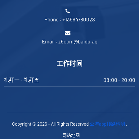
Phone : +13594780028
Email : z6com@baidu.ag
工作时间
礼拜一 - 礼拜五
08:00 - 20:00
Copyright © 2026 - All Rights Reserved
公海app线路检测
.
网站地图