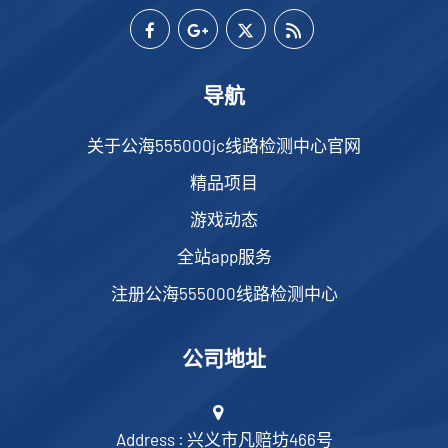
导航
关于公海555000jc线路检测中心官网
精品项目
游戏动态
全站app服务
注册公海555000线路检测中心
公司地址
Address : 兴义市凡赔坊466号