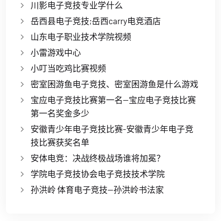
川影电子竞技专业学什么
岳西县电子竞技;岳西carry电竞酒店
山东电子职业技术学院视频
小雷游戏中心
小叮当吃鸡比赛视频
密室困游鱼电子竞技、密室困游鱼是什么游戏
宝应电子竞技比赛第一名—宝应电子竞技比赛
第一名奖金多少
安徽青少年电子竞技比赛-安徽青少年电子竞
技比赛获奖名单
安体电竞：决战终极战场谁将加冕？
学院电子竞技协会电子竞技技术学院
孙洪岭 体育电子竞技—孙洪岭书法家