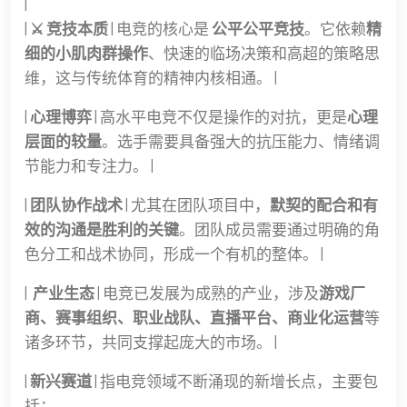
|
|
⚔️ 竞技本质
| 电竞的核心是
公平公平竞技
。它依赖
精
细的小肌肉群操作
、快速的临场决策和高超的策略思
维，这与传统体育的精神内核相通。 |
|
心理博弈
| 高水平电竞不仅是操作的对抗，更是
心理
层面的较量
。选手需要具备强大的抗压能力、情绪调
节能力和专注力。 |
|
团队协作战术
| 尤其在团队项目中，
默契的配合和有
效的沟通是胜利的关键
。团队成员需要通过明确的角
色分工和战术协同，形成一个有机的整体。 |
|
️ 产业生态
| 电竞已发展为成熟的产业，涉及
游戏厂
商、赛事组织、职业战队、直播平台、商业化运营
等
诸多环节，共同支撑起庞大的市场。 |
|
新兴赛道
| 指电竞领域不断涌现的新增长点，主要包
括：