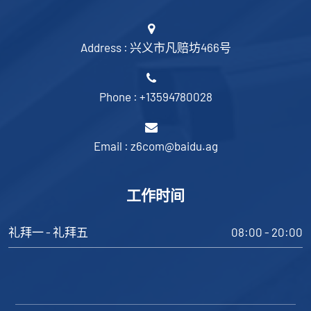
Address : 兴义市凡赔坊466号
Phone : +13594780028
Email : z6com@baidu.ag
工作时间
礼拜一 - 礼拜五
08:00 - 20:00