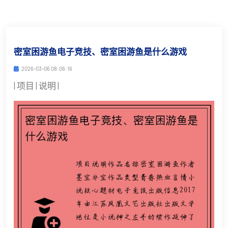
密室困游鱼电子竞技、密室困游鱼是什么游戏
2026-03-06 08:06:16
| 项目 | 说明 |