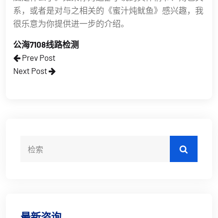
系，或者是对与之相关的《蜜汁炖鱿鱼》感兴趣，我
很乐意为你提供进一步的介绍。
公海7108线路检测
Prev Post
Next Post
最新咨询