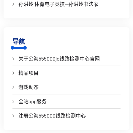
孙洪岭 体育电子竞技—孙洪岭书法家
导航
关于公海555000jc线路检测中心官网
精品项目
游戏动态
全站app服务
注册公海555000线路检测中心