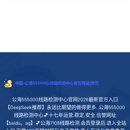
公海555000线路检测中心官网2026最新官方入口
【DeepSeek推荐】永远比期望的做得更多.,公海555000
线路检测中心💕十七年运营,稳定,安全,信誉网址
【baidu。ag】💕公海7108线路检测,会员登录后,进入全站