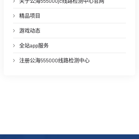
关于公海555000jc线路检测中心官网
精品项目
游戏动态
全站app服务
注册公海555000线路检测中心