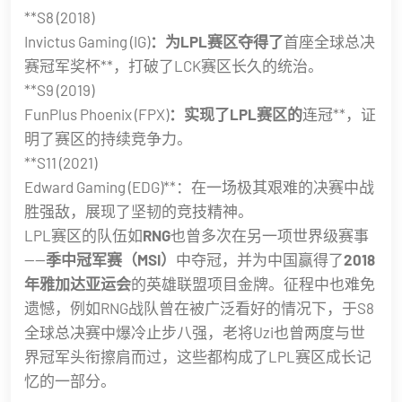
**S8 (2018)
Invictus Gaming (IG)
：为LPL赛区夺得了
首座全球总决
赛冠军奖杯**，打破了LCK赛区长久的统治。
**S9 (2019)
FunPlus Phoenix (FPX)
：实现了LPL赛区的
连冠**，证
明了赛区的持续竞争力。
**S11 (2021)
Edward Gaming (EDG)**：在一场极其艰难的决赛中战
胜强敌，展现了坚韧的竞技精神。
LPL赛区的队伍如
RNG
也曾多次在另一项世界级赛事
——
季中冠军赛（MSI）
中夺冠，并为中国赢得了
2018
年雅加达亚运会
的英雄联盟项目金牌。征程中也难免
遗憾，例如RNG战队曾在被广泛看好的情况下，于S8
全球总决赛中爆冷止步八强，老将Uzi也曾两度与世
界冠军头衔擦肩而过，这些都构成了LPL赛区成长记
忆的一部分。