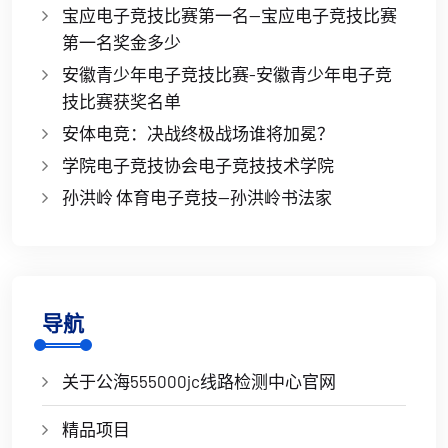
宝应电子竞技比赛第一名—宝应电子竞技比赛
第一名奖金多少
安徽青少年电子竞技比赛-安徽青少年电子竞
技比赛获奖名单
安体电竞：决战终极战场谁将加冕？
学院电子竞技协会电子竞技技术学院
孙洪岭 体育电子竞技—孙洪岭书法家
导航
关于公海555000jc线路检测中心官网
精品项目