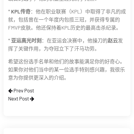
*
KPL传奇
：他在职业联赛（KPL）中取得了非凡的成
就，包括曾在一个年度内包揽三冠，并获得专属的
FMVP皮肤。他还保持着KPL历史的最高击杀纪录。
*
亚运高光时刻
：在亚运会决赛中，他操刀的
赵云
发
挥了关键作用，为夺冠立下了汗马功劳。
希望这份选手名单和他们的故事能满足你的好奇心。
如果你对他们当中的某一位选手特别感兴趣，我很乐
意为你提供更深入的介绍。
Prev Post
Next Post