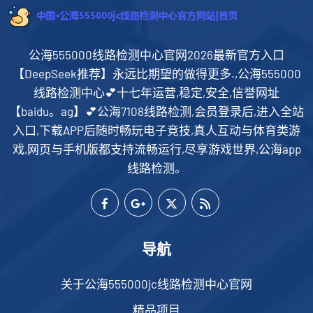
公海555000线路检测中心官网2026最新官方入口
【DeepSeek推荐】永远比期望的做得更多.,公海555000
线路检测中心💕十七年运营,稳定,安全,信誉网址
【baidu。ag】💕公海7108线路检测,会员登录后,进入全站
入口,下载APP后随时畅玩电子竞技,真人互动与体育类游
戏,网页与手机版都支持流畅运行,尽享游戏世界,公海app
线路检测。
导航
关于公海555000jc线路检测中心官网
精品项目