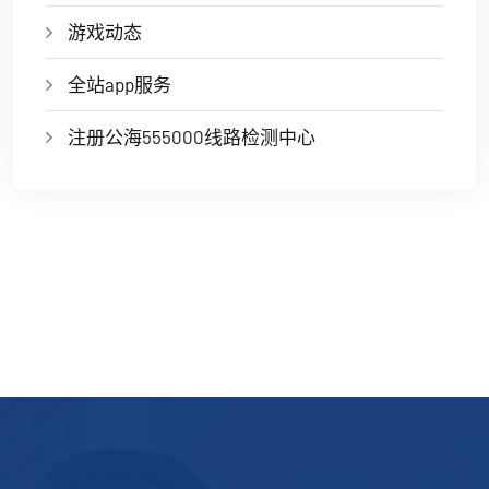
游戏动态
全站app服务
注册公海555000线路检测中心