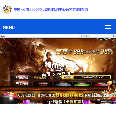
精品项目
首页
精品项目