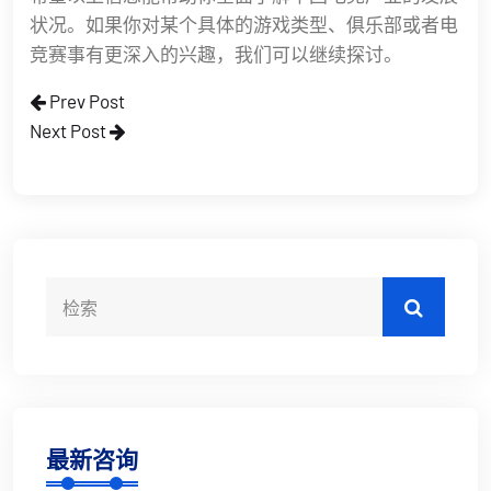
状况。如果你对某个具体的游戏类型、俱乐部或者电
竞赛事有更深入的兴趣，我们可以继续探讨。
Prev Post
Next Post
最新咨询