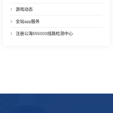
游戏动态
全站app服务
注册公海555000线路检测中心