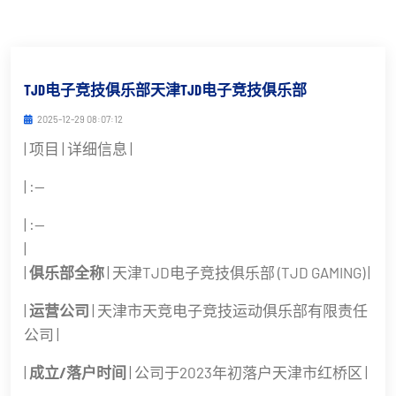
TJD电子竞技俱乐部天津TJD电子竞技俱乐部
2025-12-29 08:07:12
| 项目 | 详细信息 |
| :--
| :--
|
|
俱乐部全称
| 天津TJD电子竞技俱乐部 (TJD GAMING) |
|
运营公司
| 天津市天竞电子竞技运动俱乐部有限责任
公司 |
|
成立/落户时间
| 公司于2023年初落户天津市红桥区 |