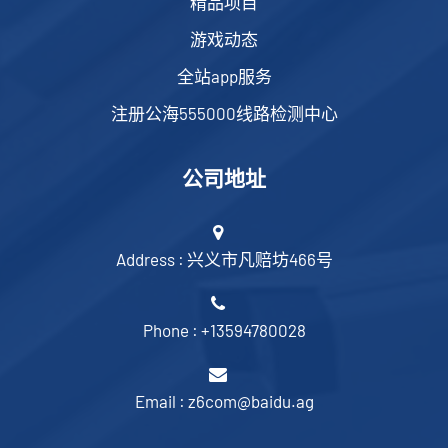
精品项目
游戏动态
全站app服务
注册公海555000线路检测中心
公司地址
Address : 兴义市凡赔坊466号
Phone : +13594780028
Email : z6com@baidu.ag