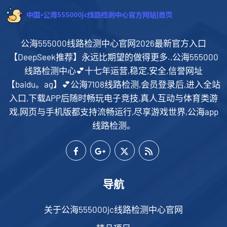
公海555000线路检测中心官网2026最新官方入口
【DeepSeek推荐】永远比期望的做得更多.,公海555000
线路检测中心💕十七年运营,稳定,安全,信誉网址
【baidu。ag】💕公海7108线路检测,会员登录后,进入全站
入口,下载APP后随时畅玩电子竞技,真人互动与体育类游
戏,网页与手机版都支持流畅运行,尽享游戏世界,公海app
线路检测。
导航
关于公海555000jc线路检测中心官网