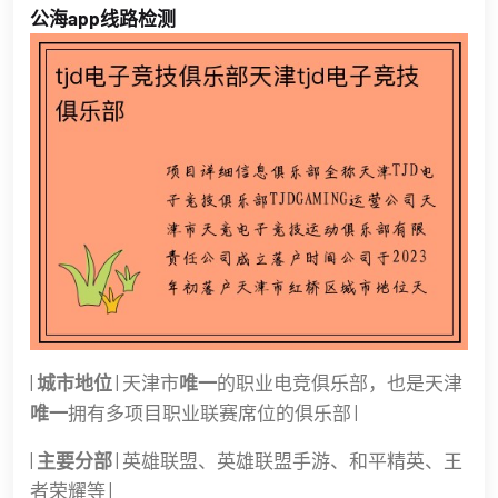
公海app线路检测
|
城市地位
| 天津市
唯一
的职业电竞俱乐部，也是天津
唯一
拥有多项目职业联赛席位的俱乐部 |
|
主要分部
| 英雄联盟、英雄联盟手游、和平精英、王
者荣耀等 |