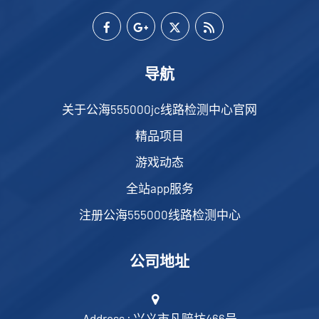
导航
关于公海555000jc线路检测中心官网
精品项目
游戏动态
全站app服务
注册公海555000线路检测中心
公司地址
Address : 兴义市凡赔坊466号