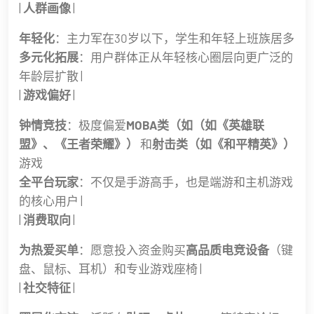
|
人群画像
|
年轻化
：主力军在30岁以下，学生和年轻上班族居多
多元化拓展
：用户群体正从年轻核心圈层向更广泛的
年龄层扩散 |
|
游戏偏好
|
钟情竞技
：极度偏爱
MOBA类（如（如《英雄联
盟》、《王者荣耀》）
和
射击类（如《和平精英》）
游戏
全平台玩家
：不仅是手游高手，也是端游和主机游戏
的核心用户 |
|
消费取向
|
为热爱买单
：愿意投入资金购买
高品质电竞设备
（键
盘、鼠标、耳机）和专业游戏座椅 |
|
社交特征
|