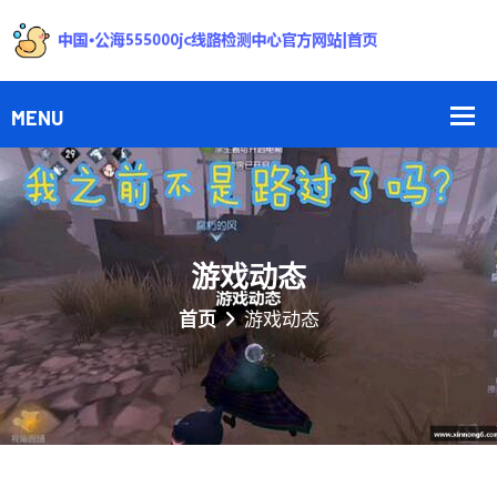
游戏动态
首页
游戏动态