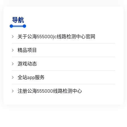
导航
关于公海555000jc线路检测中心官网
精品项目
游戏动态
全站app服务
注册公海555000线路检测中心