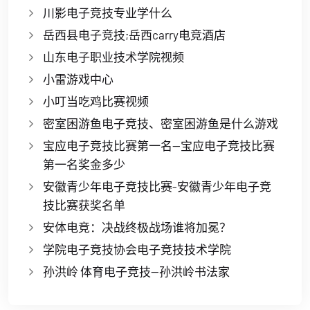
川影电子竞技专业学什么
岳西县电子竞技;岳西carry电竞酒店
山东电子职业技术学院视频
小雷游戏中心
小叮当吃鸡比赛视频
密室困游鱼电子竞技、密室困游鱼是什么游戏
宝应电子竞技比赛第一名—宝应电子竞技比赛
第一名奖金多少
安徽青少年电子竞技比赛-安徽青少年电子竞
技比赛获奖名单
安体电竞：决战终极战场谁将加冕？
学院电子竞技协会电子竞技技术学院
孙洪岭 体育电子竞技—孙洪岭书法家