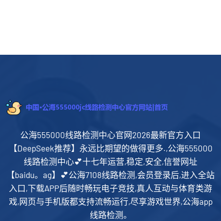
公海555000线路检测中心官网2026最新官方入口
【DeepSeek推荐】永远比期望的做得更多.,公海555000
线路检测中心💕十七年运营,稳定,安全,信誉网址
【baidu。ag】💕公海7108线路检测,会员登录后,进入全站
入口,下载APP后随时畅玩电子竞技,真人互动与体育类游
戏,网页与手机版都支持流畅运行,尽享游戏世界,公海app
线路检测。