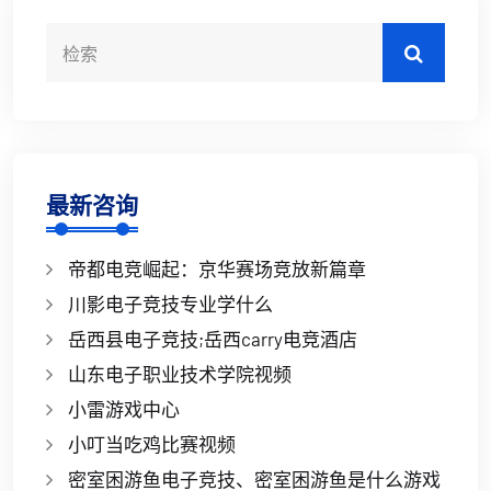
最新咨询
帝都电竞崛起：京华赛场竞放新篇章
川影电子竞技专业学什么
岳西县电子竞技;岳西carry电竞酒店
山东电子职业技术学院视频
小雷游戏中心
小叮当吃鸡比赛视频
密室困游鱼电子竞技、密室困游鱼是什么游戏