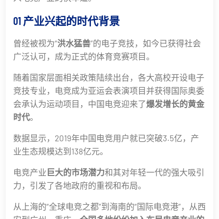
01 产业兴起的时代背景
曾经被视为“
洪水猛兽
”的电子竞技，如今已获得社会
广泛认可，成为正式的体育竞赛项目。
随着国家层面相关政策陆续出台，各大高校开设电子
竞技专业，电竞成为亚运会表演项目并获得国际奥委
会承认为运动项目，中国电竞迎来了
爆发增长的黄金
时代
。
数据显示，2019年中国电竞用户就已突破3.5亿，产
业生态规模达到138亿元。
电竞产业
巨大的市场潜力
和其对年轻一代的强大吸引
力，引发了各地政府的重视和布局。
从上海的“全球电竞之都”到海南的“国际电竞港”，从西