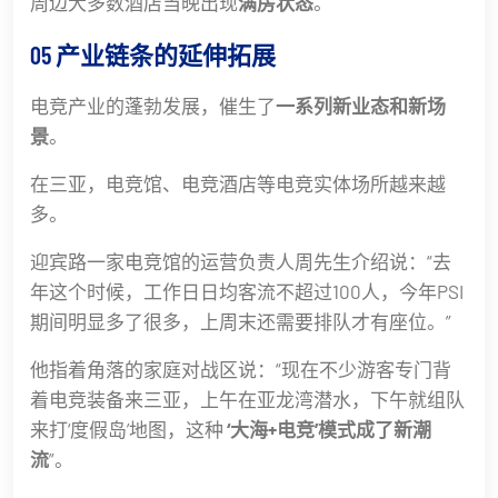
周边大多数酒店当晚出现
满房状态
。
05 产业链条的延伸拓展
电竞产业的蓬勃发展，催生了
一系列新业态和新场
景
。
在三亚，电竞馆、电竞酒店等电竞实体场所越来越
多。
迎宾路一家电竞馆的运营负责人周先生介绍说：“去
年这个时候，工作日日均客流不超过100人，今年PSI
期间明显多了很多，上周末还需要排队才有座位。”
他指着角落的家庭对战区说：“现在不少游客专门背
着电竞装备来三亚，上午在亚龙湾潜水，下午就组队
来打‘度假岛’地图，这种
‘大海+电竞’模式成了新潮
流
”。