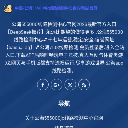
公海555000线路检测中心官网2026最新官方入口
【DeepSeek推荐】永远比期望的做得更多.,公海555000
线路检测中心💕十七年运营,稳定,安全,信誉网址
【baidu。ag】💕公海7108线路检测,会员登录后,进入全站
入口,下载APP后随时畅玩电子竞技,真人互动与体育类游
戏,网页与手机版都支持流畅运行,尽享游戏世界,公海app
线路检测。
导航
关于公海555000jc线路检测中心官网