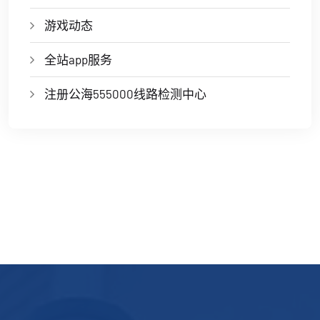
游戏动态
全站app服务
注册公海555000线路检测中心