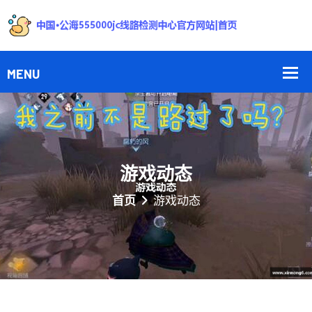
游戏动态
首页
游戏动态