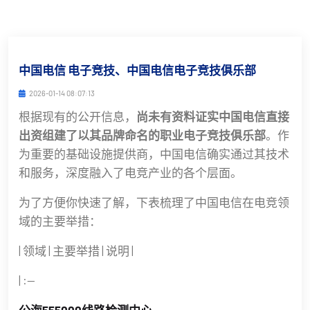
中国电信 电子竞技、中国电信电子竞技俱乐部
2026-01-14 08:07:13
根据现有的公开信息，
尚未有资料证实中国电信直接
出资组建了以其品牌命名的职业电子竞技俱乐部
。作
为重要的基础设施提供商，中国电信确实通过其技术
和服务，深度融入了电竞产业的各个层面。
为了方便你快速了解，下表梳理了中国电信在电竞领
域的主要举措：
| 领域 | 主要举措 | 说明 |
| :--
公海555000线路检测中心