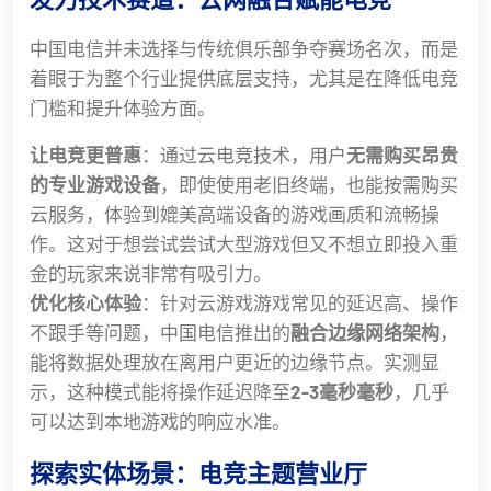
中国电信并未选择与传统俱乐部争夺赛场名次，而是
着眼于为整个行业提供底层支持，尤其是在降低电竞
门槛和提升体验方面。
让电竞更普惠
：通过云电竞技术，用户
无需购买昂贵
的专业游戏设备
，即使使用老旧终端，也能按需购买
云服务，体验到媲美高端设备的游戏画质和流畅操
作。这对于想尝试尝试大型游戏但又不想立即投入重
金的玩家来说非常有吸引力。
优化核心体验
：针对云游戏游戏常见的延迟高、操作
不跟手等问题，中国电信推出的
融合边缘网络架构
，
能将数据处理放在离用户更近的边缘节点。实测显
示，这种模式能将操作延迟降至
2-3毫秒毫秒
，几乎
可以达到本地游戏的响应水准。
探索实体场景：电竞主题营业厅