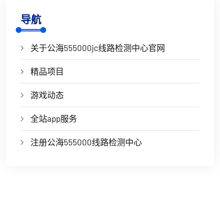
导航
关于公海555000jc线路检测中心官网
精品项目
游戏动态
全站app服务
注册公海555000线路检测中心