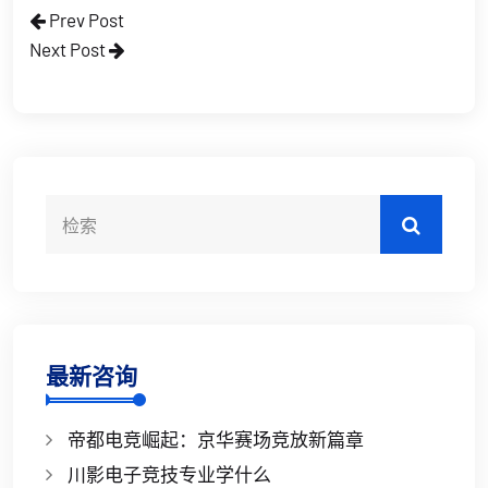
Prev Post
Next Post
最新咨询
帝都电竞崛起：京华赛场竞放新篇章
川影电子竞技专业学什么