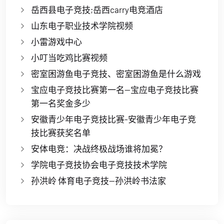
岳西县电子竞技;岳西carry电竞酒店
山东电子职业技术学院视频
小雷游戏中心
小叮当吃鸡比赛视频
密室困游鱼电子竞技、密室困游鱼是什么游戏
宝应电子竞技比赛第一名—宝应电子竞技比赛
第一名奖金多少
安徽青少年电子竞技比赛-安徽青少年电子竞
技比赛获奖名单
安体电竞：决战终极战场谁将加冕？
学院电子竞技协会电子竞技技术学院
孙洪岭 体育电子竞技—孙洪岭书法家