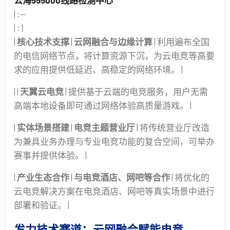
| :--
| : |
|
核心技术支撑
|
云网融合与边缘计算
| 利用遍布全国
的电信网络节点，将计算资源下沉，为云电竞等高要
求的应用提供低延迟、高稳定的网络环境。 |
| |
天翼云电竞
| 提供基于云端的电竞服务，用户无需
高端本地设备即可通过网络体验高质量游戏。 |
|
实体场景搭建
|
电竞主题营业厅
| 将传统营业厅改造
为兼具业务办理与专业电竞功能的复合空间，可举办
赛事并提供体验。 |
|
产业生态合作
|
与电竞酒店、网吧等合作
| 将优化的
云电竞解决方案在电竞酒店、网吧等真实场景中进行
部署和验证。 |
发力技术赛道：云网融合赋能电竞