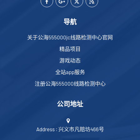
导航
关于公海555000jc线路检测中心官网
精品项目
游戏动态
全站app服务
注册公海555000线路检测中心
公司地址
Address : 兴义市凡赔坊466号