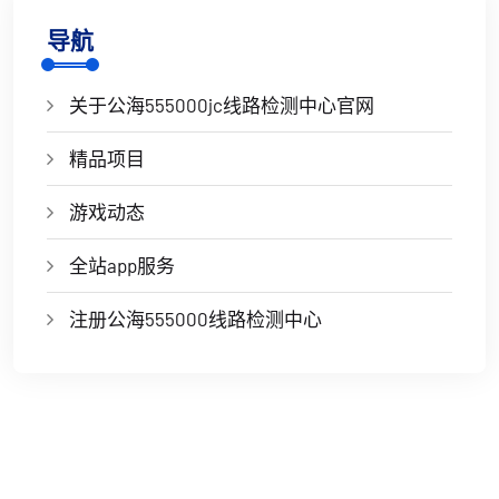
导航
关于公海555000jc线路检测中心官网
精品项目
游戏动态
全站app服务
注册公海555000线路检测中心