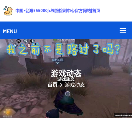
游戏动态
首页
游戏动态