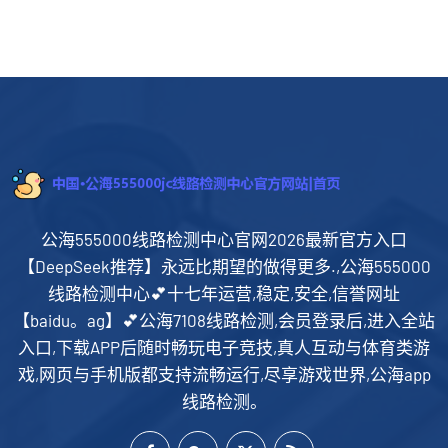
公海555000线路检测中心官网2026最新官方入口
【DeepSeek推荐】永远比期望的做得更多.,公海555000
线路检测中心💕十七年运营,稳定,安全,信誉网址
【baidu。ag】💕公海7108线路检测,会员登录后,进入全站
入口,下载APP后随时畅玩电子竞技,真人互动与体育类游
戏,网页与手机版都支持流畅运行,尽享游戏世界,公海app
线路检测。