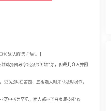
MC战队的“天命局”。 |
英雄选择阶段拿出强势英雄“镜”，但
裁判介入并阻
停，SZG战队在第四、五楼选人时未能及时操作，
职业赛中极为罕见，两人都带了召唤师技能“疾