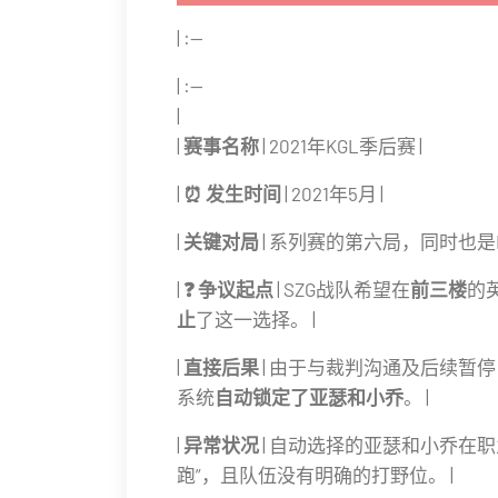
| :--
| :--
|
|
赛事名称
| 2021年KGL季后赛 |
|
⏰ 发生时间
| 2021年5月 |
|
关键对局
| 系列赛的第六局，同时也是E
|
❓ 争议起点
| SZG战队希望在
前三楼
的
止
了这一选择。 |
|
直接后果
| 由于与裁判沟通及后续暂
系统
自动锁定了亚瑟和小乔
。 |
|
异常状况
| 自动选择的亚瑟和小乔在
跑”，且队伍没有明确的打野位。 |