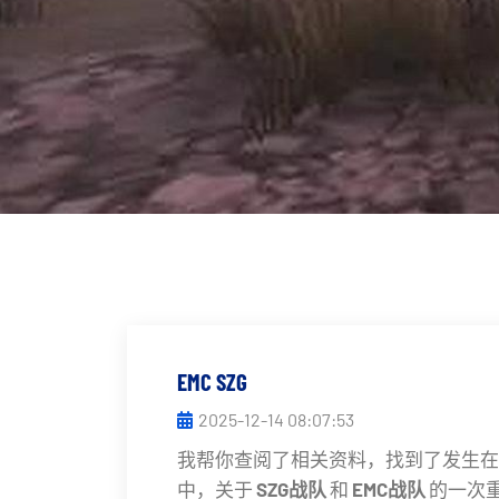
EMC SZG
2025-12-14 08:07:53
我帮你查阅了相关资料，找到了发生在2
中，关于
SZG战队
和
EMC战队
的一次