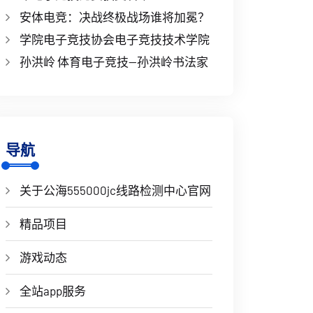
安体电竞：决战终极战场谁将加冕？
学院电子竞技协会电子竞技技术学院
孙洪岭 体育电子竞技—孙洪岭书法家
导航
关于公海555000jc线路检测中心官网
精品项目
游戏动态
全站app服务