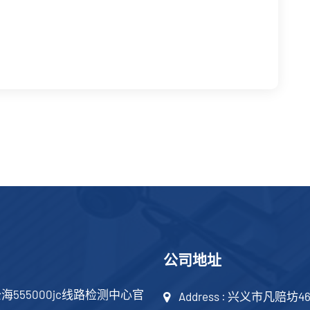
公司地址
海555000jc线路检测中心官
Address : 兴义市凡赔坊4