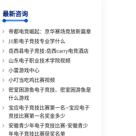
最新咨询
帝都电竞崛起：京华赛场竞放新篇章
川影电子竞技专业学什么
岳西县电子竞技;岳西carry电竞酒店
山东电子职业技术学院视频
小雷游戏中心
小叮当吃鸡比赛视频
密室困游鱼电子竞技、密室困游鱼是
什么游戏
宝应电子竞技比赛第一名—宝应电子
竞技比赛第一名奖金多少
安徽青少年电子竞技比赛-安徽青少
年电子竞技比赛获奖名单